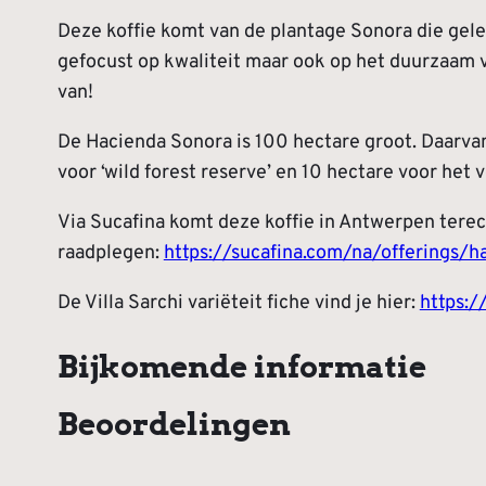
op
Deze koffie komt van de plantage Sonora die geleg
klantbeoorde
gefocust op kwaliteit maar ook op het duurzaam v
ling
van!
De Hacienda Sonora is 100 hectare groot. Daarvan
voor ‘wild forest reserve’ en 10 hectare voor het
Via Sucafina komt deze koffie in Antwerpen terech
raadplegen:
https://sucafina.com/na/offerings/h
De Villa Sarchi variëteit fiche vind je hier:
https:/
Bijkomende informatie
Beoordelingen
Attributen
Waarde
Gewicht