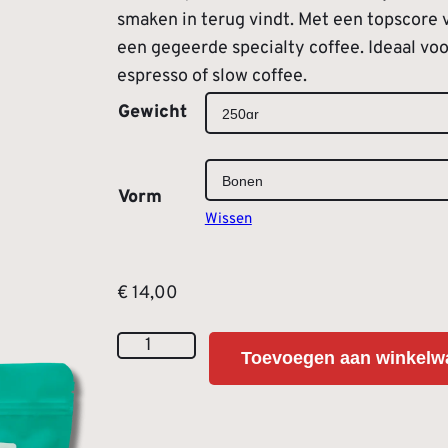
smaken in terug vindt. Met een topscore v
i
een gegeerde specialty coffee. Ideaal vo
j
espresso of slow coffee.
A
s
Gewicht
l
k
t
l
e
Vorm
r
Wissen
a
n
s
a
€
14,00
t
s
i
e
C
v
Toevoegen aan winkelw
o
:
e
s
:
€
t