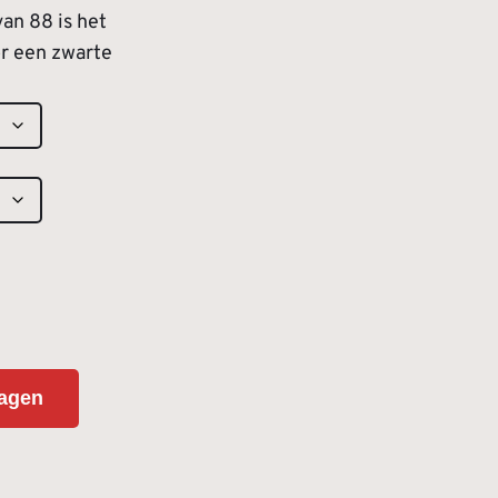
an 88 is het
or een zwarte
agen