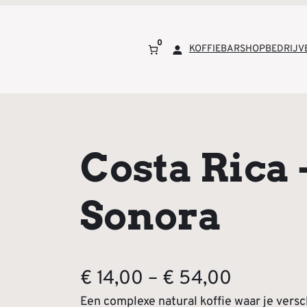
0
KOFFIEBAR
SHOP
BEDRIJV
Costa Rica 
Sonora
P
€
14,00
–
€
54,00
r
Een complexe natural koffie waar je versc