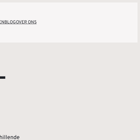
EN
BLOG
OVER ONS
–
hillende