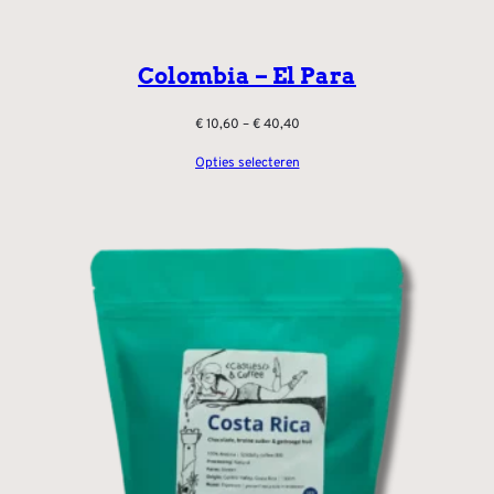
Colombia – El Para
Prijsklasse:
€
10,60
–
€
40,40
€ 10,60
Opties selecteren
tot
€ 40,40