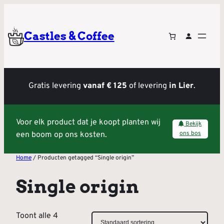
Castles & Coffee
Gratis levering
vanaf € 125
of levering
in Lier
.
Voor elk product dat je koopt planten wij
Bekijk
ons bos
een boom op ons kosten.
Home
/ Producten getagged “Single origin”
Single origin
Toont alle 4