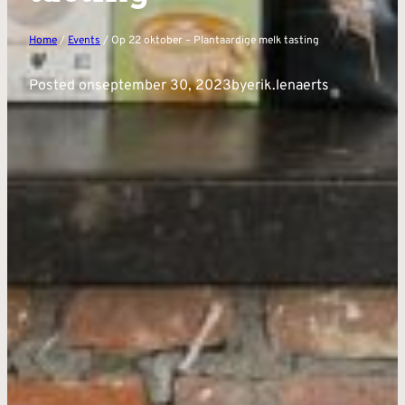
Home
/
Events
/ Op 22 oktober – Plantaardige melk tasting
Posted on
september 30, 2023
by
erik.lenaerts