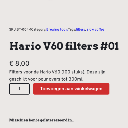
SKU:
BT-004-1
Category:
Brewing tools
Tags:
filters
, 
slow coffee
Hario V60 filters #01
€
8,00
Filters voor de Hario V60 (100 stuks). Deze zijn
geschikt voor pour overs tot 300ml.
H
A
Toevoegen aan winkelwagen
a
l
r
t
i
e
o
r
Misschien ben je geïnteresseerd in…
V
n